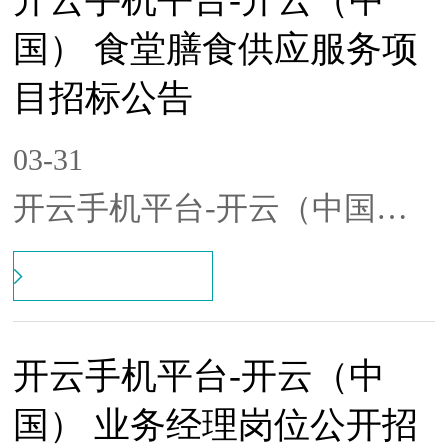
开云手机平台-开云（中
国） 食堂膳食供应服务项
目招标公告
03-31
开云手机平台-开云（中国）
食堂膳食供应服务项目招标公
告
开云手机平台-开云（中
国） 业务经理岗位公开招