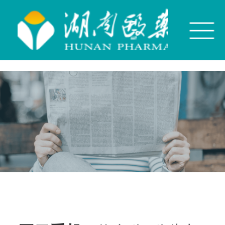
开云手机平台