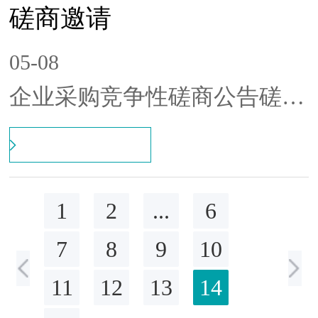
磋商邀请
购，现采用网上公开征集的方
式，邀请符合资格条件的供应
05-08
商参与竞争性磋商采购活动。
企业采购竞争性磋商公告磋商
邀请
1
2
...
6
7
8
9
10
11
12
13
14