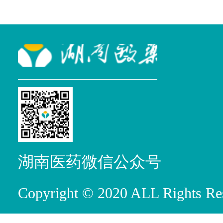
湖南医药微信公众号
Copyright © 2020 ALL R