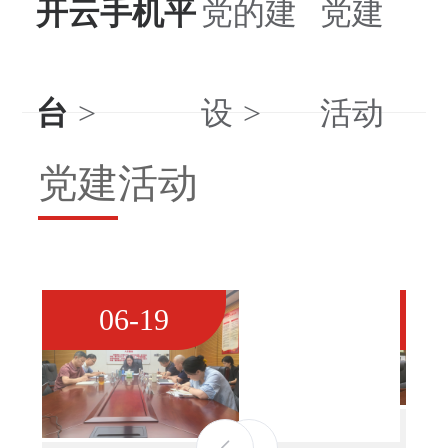
开云手机平
党的建
党建
台
设
活动
党建活动
06-19