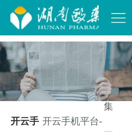
开云手机平台
集
开云手
开云手机平台-