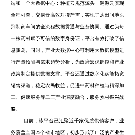
端和一个大数据中心：种植云规范源头，溯源云实现
全程可查，交易云高效对接产需，实现了从田间地头
到制药车间的全流程数据贯通与业务协同。通过为每
一株药材赋予可信的数字身份证，平台有效打破了信
息孤岛。同时，产业大数据中心可利用大数据模型进
行产量预测与需求趋势分析，为政府宏观调控和产业
政策制定提供数据支撑。平台还通过数字化赋能拓宽
销售渠道，稳定农民收益，促进中药材种植与精深加
工、健康服务等二三产业深度融合，服务乡村振兴战
略。
目前，
该平台
已汇聚近千家优质供销客户，业
务覆盖全国
25个省市地区，初步形成了广泛的产业生