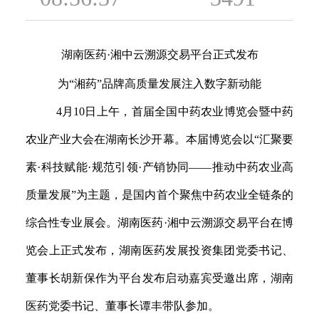
湖南医药
·
湘中云溯源交易平台正式发布
为
“湘药”品牌高质量发展注入数字新动能
4月10日
上午
，首届全国中药农业博览会暨中药
农业产业大会在湖南长沙开幕
。
本届博览会以
“汇聚要
素·科技赋能·规范引领·产销协同——推动中药农业高
质量发展”为主题
，
是国内首个聚焦中药农业全链条的
综合性专业展会
。
湖南医药
·湘中云溯源交易平台在博
览会上正式发布，湖南医药发展投资集团党委书记、
董事长胡新保作为平台发布启动嘉宾受邀出席，湖南
医药党委书记、董事长谭丰带队参加。