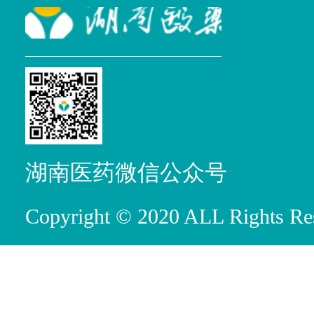
员、副总经理周先成，相关部
室负责人及14名新任中层管理
人员参加会议。
湖南医药微信公众号
Copyright © 2020 ALL R