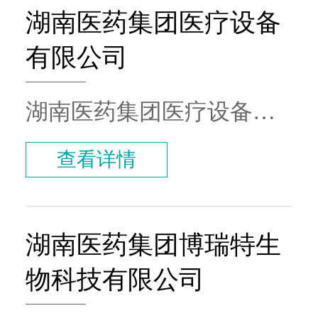
域，集器械贸易、仓储服
湖南医药集团医疗设备
务、冷链配送于一体的现
有限公司
代化综合性服务平台。
IVD领域业务主要代理国
湖南医药集团医疗设备有
内外中高端品牌，合作伙
限公司 主营医疗产品平台
查看详情
伴数量达200家，产品数量
业务、各医疗器械产品代
达3000种，包括美国贝克
理业务、经销业务、金融
曼库尔特全线产品，其高
解决方案业务，已承接迈
湖南医药集团博瑞特生
端技术拥有国内领先地
瑞超声、迈瑞麻醉监护产
物科技有限公司
位。目前，IVD业务已覆
线、澳华内镜等多个湖南