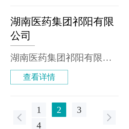
盖包括中南大学湘雅医院
医工转化平台，由有源生
等省内大型医院及各市州
产中心、无源生产中心，
湖南医药集团祁阳有限
的180多家单位。
辅助检验检测中心和公共
公司
加工中心组成，可承接大
部分非限制性医疗器械的
湖南医药集团祁阳有限公
CDMO业务。公司将专注
司致力于永州市药械供应
查看详情
于注册人CRO&CDMO 服
服务，自有配送车辆5台，
务，为我省医疗器械产业
冷链专用运输车辆1台，实
发展及深度变革助力。
现永州区域24小时内配送
1
2
3
到位。仓库总面积3025.5
4