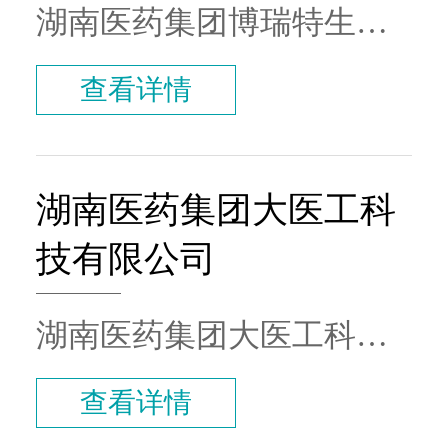
盖全省，为200多家医疗机
省一级代理。公司销售网
湖南医药集团博瑞特生物
构提供专业服务。公司拥
络辐射全国，产品涉及
科技有限公司专注于IVD
查看详情
有完善的医疗器械配套设
CT、核磁、DR、DSA、彩
领域，兼具各类医疗器械
施、智能的现代化物流管
超、麻醉、监护、呼吸
销售，拥有完善的医疗设
理系统、灵活高效的服务
机、内镜、喉镜、输注
备、试剂销售及售后服务
湖南医药集团大医工科
体系，实现供应链运营的
泵、医疗耗材等各领域医
体系，是美国BD微生物全
技有限公司
全程可追溯管理。
疗器械设备器材，业务已
线、美国雅培检验全线产
实现湖南省三甲医院全覆
品、美国GE影像及超声等
湖南医药集团大医工科技
盖，全省医院覆盖率已达
国内外著名品牌的湖南省
有限公司是全国唯一一家
查看详情
80%。
一级代理商，销售网络覆
国企控股医疗器械CDMO